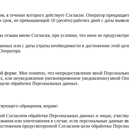
м, в течение которого действует Согласие. Оператор прекращае
срок, не превышающий 10 (десяти) рабочих дней с даты выявл
даты отзыва мною Согласия, при условии, что иное не предусмо
анных или с даты утраты необходимости в достижении этой цел
Оператора.
ой форме. Мне понятно, что непредоставление мной Персональн
х, или неуведомление (несвоевременное уведомление) мной Оп
цели обработки Персональных данных.
твующего обращения, вправе:
й Согласием обработке Персональных данных и лицах, участвую
ования или уничтожения в случае, если персональные данные я
остижения предусмотренной Согласием цели обработки Персон