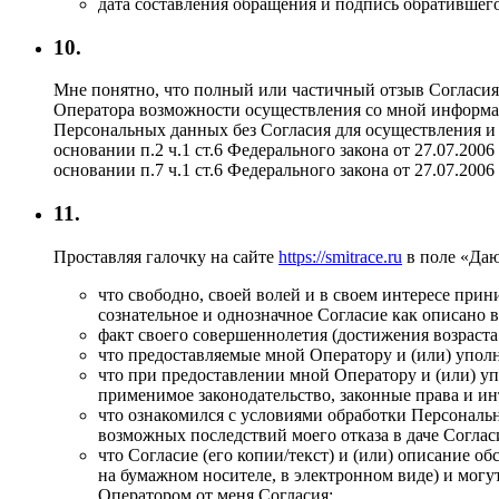
дата составления обращения и подпись обратившего
10.
Мне понятно, что полный или частичный отзыв Согласи
Оператора возможности осуществления со мной информац
Персональных данных без Согласия для осуществления и
основании п.2 ч.1 ст.6 Федерального закона от 27.07.20
основании п.7 ч.1 ст.6 Федерального закона от 27.07.20
11.
Проставляя галочку на сайте
https://smitrace.ru
в поле «Даю
что свободно, своей волей и в своем интересе пр
сознательное и однозначное Согласие как описано 
факт своего совершеннолетия (достижения возраста 
что предоставляемые мной Оператору и (или) упо
что при предоставлении мной Оператору и (или) 
применимое законодательство, законные права и ин
что ознакомился с условиями обработки Персональн
возможных последствий моего отказа в даче Согласи
что Согласие (его копии/текст) и (или) описание 
на бумажном носителе, в электронном виде) и мог
Оператором от меня Согласия;