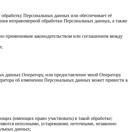
т обработку Персональных данных или обеспечивает её
ения неправомерной обработки Персональных данных, а также
трено применимым законодательством или соглашением между
и;
ых данных Оператору, или предоставление мной Оператору
ератора об изменении Персональных данных может привести к
щих (имеющих право участвовать) в такой обработке;
вляются неполными, устаревшими, неточными, незаконно
альных данных;