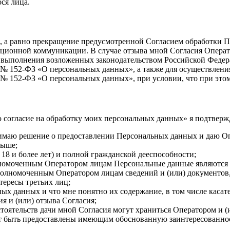
ся лица.
я, а равно прекращение предусмотренной Согласием обработки 
ионной коммуникации. В случае отзыва мной Согласия Операто
 выполнения возложенных законодательством Российской Федер
06 № 152-ФЗ «О персональных данных», а также для осуществлени
06 № 152-ФЗ «О персональных данных», при условии, что при это
 согласие на обработку моих персональных данных» я подтверж
инимаю решение о предоставлении Персональных данных и даю О
выше;
18 и более лет) и полной гражданской дееспособности;
лномоченным Оператором лицам Персональные данные являются 
уполномоченным Оператором лицам сведений и (или) документов
тересы третьих лиц;
ых данных и что мне понятно их содержание, в том числе касат
я и (или) отзыва Согласия;
обстоятельств дачи мной Согласия могут храниться Оператором 
ут быть предоставлены имеющим обоснованную заинтересованност