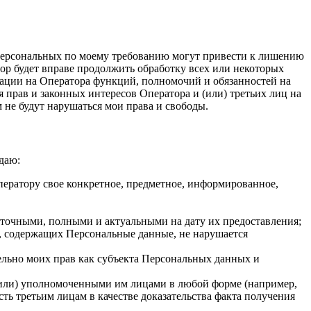
Персональных по моему требованию могут привести к лишению
р будет вправе продолжить обработку всех или некоторых
ации на Оператора функций, полномочий и обязанностей на
я прав и законных интересов Оператора и (или) третьих лиц на
м не будут нарушаться мои права и свободы.
даю:
ператору свое конкретное, предметное, информированное,
точными, полными и актуальными на дату их предоставления;
, содержащих Персональные данные, не нарушается
ельно моих прав как субъекта Персональных данных и
и (или) уполномоченными им лицами в любой форме (например,
ь третьим лицам в качестве доказательства факта получения