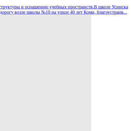
аструктуры и оснащению учебных пространств.В школе Усинска
орогу возле школы №10 на улице 40 лет Коми, благоустраив...