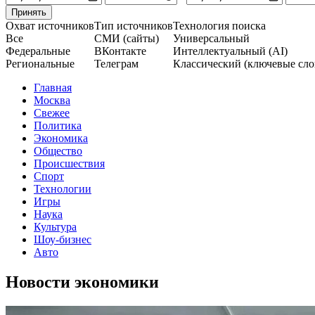
Принять
Охват источников
Тип источников
Технология поиска
Все
СМИ (сайты)
Универсальный
Федеральные
ВКонтакте
Интеллектуальный (AI)
Региональные
Телеграм
Классический (ключевые сло
Главная
Москва
Свежее
Политика
Экономика
Общество
Происшествия
Спорт
Технологии
Игры
Наука
Культура
Шоу-бизнес
Авто
Новости экономики