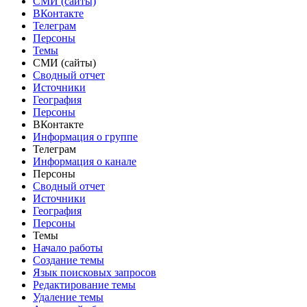
СМИ (сайты)
ВКонтакте
Телеграм
Персоны
Темы
СМИ (сайты)
Сводный отчет
Источники
География
Персоны
ВКонтакте
Информация о группе
Телеграм
Информация о канале
Персоны
Сводный отчет
Источники
География
Персоны
Темы
Начало работы
Создание темы
Язык поисковых запросов
Редактирование темы
Удаление темы