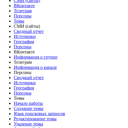
СМИ (сайты)
ВКонтакте
Телеграм
Персоны
Темы
СМИ (сайты)
Сводный отчет
Источники
География
Персоны
ВКонтакте
Информация о группе
Телеграм
Информация о канале
Персоны
Сводный отчет
Источники
География
Персоны
Темы
Начало работы
Создание темы
Язык поисковых запросов
Редактирование темы
Удаление темы